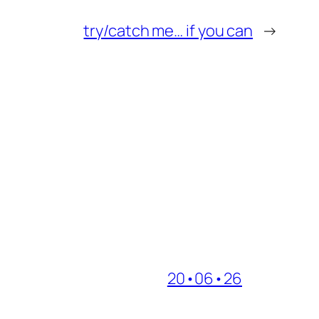
try/catch me… if you can
→
20•06•26