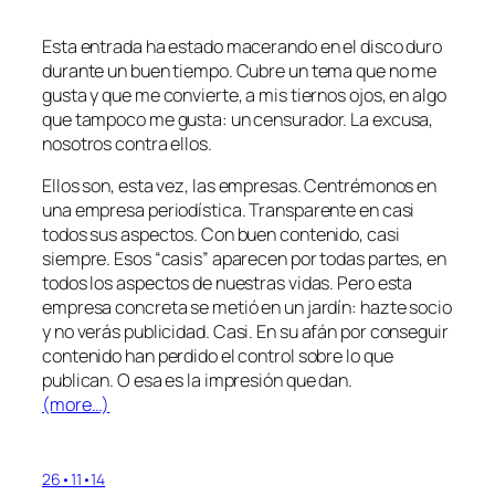
Esta entrada ha estado macerando en el disco duro
durante un buen tiempo. Cubre un tema que no me
gusta y que me convierte, a mis tiernos ojos, en algo
que tampoco me gusta: un censurador. La excusa,
nosotros contra
ellos
.
Ellos
son, esta vez, las empresas. Centrémonos en
una empresa periodística. Transparente en casi
todos sus aspectos. Con buen contenido, casi
siempre. Esos “casis” aparecen por todas partes, en
todos los aspectos de nuestras vidas. Pero esta
empresa concreta se metió en un jardín: hazte socio
y no verás publicidad.
Casi
. En su afán por conseguir
contenido han perdido el control sobre lo que
publican. O esa es la impresión que dan.
(more…)
26•11•14