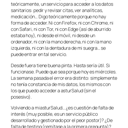
teóricamente, un servicio para acceder a los datos
sanitarios: pedir y revisar citas, ver analíticas,
medicación… Digo teóricamente porque no hay
forma de acceder. Ni con Firefox, ni con Chrome, ni
con Safari, ni con Tor, ni con Edge (así de aburrido
estaba hoy), ni desde el móvil, ni desde un
ordenador, ni con la mano derecha, ni con la mano
izquierda, ni con la dentadura de mi suegra… se
puede entrar en tal servicio.
Desde fuera tiene buena pinta. Hasta sería útil. Si
funcionase. Puede que sea porque hoy es miércoles.
La semana pasada el error era distinto: simplemente
no tenía constancia de mis datos, los mismos con
los que puedo acceder a asturSalud (sin el
posesivo).
Volviendo a miasturSalud… ¿es cuestión de falta de
interés (muy posible, es un servicio público
desarrollado y gestionado por el peor postor)? ¿De
falta de testing (remítase a la primera pregunta)?