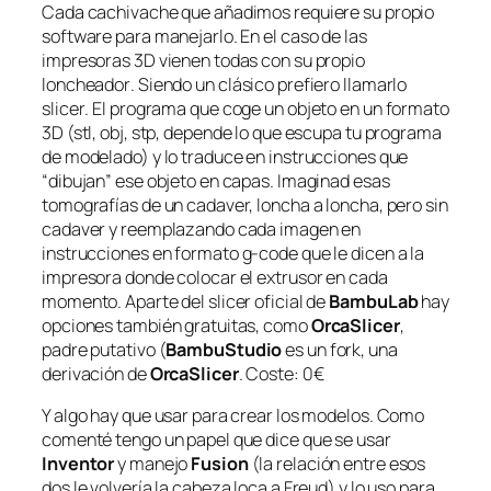
Cada cachivache que añadimos requiere su propio
software para manejarlo. En el caso de las
impresoras 3D vienen todas con su propio
loncheador
. Siendo un clásico prefiero llamarlo
slicer
. El programa que coge un objeto en un formato
3D (stl, obj, stp, depende lo que escupa tu programa
de modelado) y lo traduce en instrucciones que
“dibujan” ese objeto en capas. Imaginad esas
tomografías de un cadaver, loncha a loncha, pero sin
cadaver y reemplazando cada imagen en
instrucciones en formato
g-code
que le dicen a la
impresora donde colocar el extrusor en cada
momento. Aparte del slicer oficial de
BambuLab
hay
opciones también gratuitas, como
OrcaSlicer
,
padre putativo (
BambuStudio
es un
fork
, una
derivación de
OrcaSlicer
. Coste: 0€
Y algo hay que usar para crear los modelos. Como
comenté tengo un papel que dice que se usar
Inventor
y manejo
Fusion
(la relación entre esos
dos le volvería la cabeza loca a Freud) y lo uso para