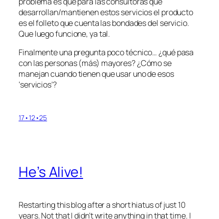
problema es que para las consultoras que
desarrollan/mantienen estos servicios el producto
es el folleto que cuenta las bondades del servicio.
Que luego funcione, ya tal.
Finalmente una pregunta poco técnico… ¿qué pasa
con las personas (más) mayores? ¿Cómo se
manejan cuando tienen que usar uno de esos
‘servicios’?
17•12•25
He’s Alive!
Restarting this blog after a short hiatus of just 10
years. Not that I didn’t write anything in that time. I