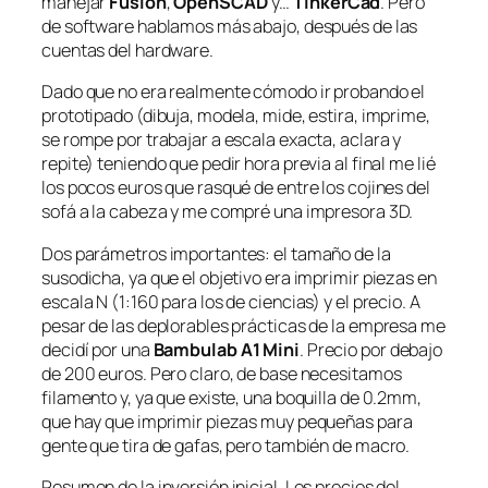
manejar
Fusion
,
OpenSCAD
y…
TinkerCad
. Pero
de software hablamos más abajo, después de las
cuentas del hardware.
Dado que no era realmente cómodo ir probando el
prototipado (dibuja, modela, mide, estira, imprime,
se rompe por trabajar a escala exacta, aclara y
repite) teniendo que pedir hora previa al final me lié
los pocos euros que rasqué de entre los cojines del
sofá a la cabeza y me compré una impresora 3D.
Dos parámetros importantes: el tamaño de la
susodicha, ya que el objetivo era imprimir piezas en
escala N (1:160 para los de ciencias) y el precio. A
pesar de las deplorables prácticas de la empresa me
decidí por una
Bambulab A1 Mini
. Precio por debajo
de 200 euros. Pero claro, de base necesitamos
filamento y, ya que existe, una boquilla de 0.2mm,
que hay que imprimir piezas muy pequeñas para
gente que tira de gafas, pero también de macro.
Resumen de la inversión inicial. Los precios del