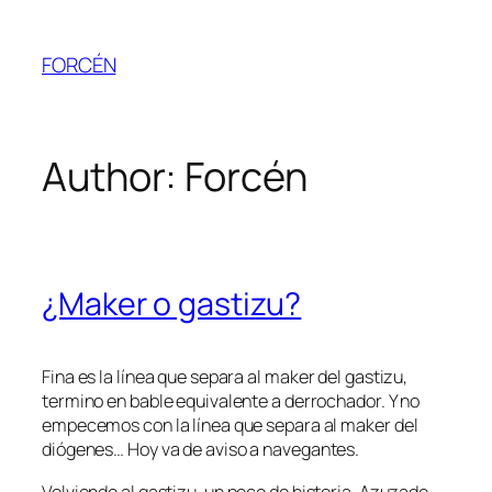
Skip
to
FORCÉN
content
Author:
Forcén
¿Maker o gastizu?
Fina es la línea que separa al
maker
del
gastizu
,
termino en bable equivalente a derrochador. Y no
empecemos con la línea que separa al
maker
del
diógenes
… Hoy va de aviso a navegantes.
Volviendo al
gastizu
, un poco de historia. Azuzado