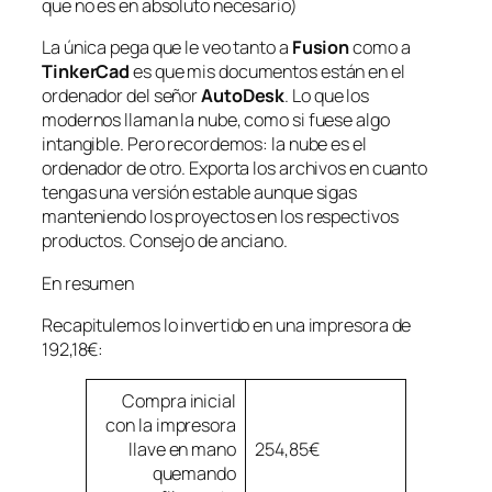
que no es en absoluto necesario)
La única pega que le veo tanto a
Fusion
como a
TinkerCad
es que mis documentos están en el
ordenador del señor
AutoDesk
. Lo que los
modernos llaman la nube, como si fuese algo
intangible. Pero recordemos: la nube es el
ordenador de otro. Exporta los archivos en cuanto
tengas una versión estable aunque sigas
manteniendo los proyectos en los respectivos
productos. Consejo de anciano.
En resumen
Recapitulemos lo invertido en una impresora de
192,18€:
Compra inicial
con la impresora
llave en mano
254,85€
quemando