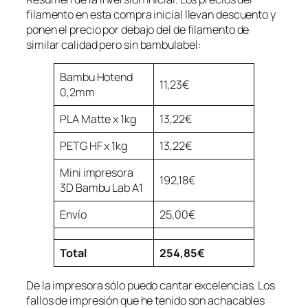
filamento en esta compra inicial llevan descuento y
ponen el precio por debajo del de filamento de
similar calidad pero sin
bambulabel
:
Bambu Hotend
11,23€
0,2mm
PLA Matte x 1kg
13,22€
PETG HF x 1kg
13,22€
Mini impresora
192,18€
3D Bambu Lab A1
Envío
25,00€
Total
254,85€
De la impresora sólo puedo cantar excelencias. Los
fallos de impresión que he tenido son achacables