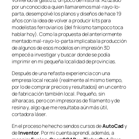
por un conocido a quien llamaremos mal-rayo-lo-
parta, desempolvé los planos y diseños de hace 19
años con la idea de volver a producir kits para
modelistas ferroviarios (del
frikismo
tampoco toca
hablar hoy). Como la propuesta del anteriormente
mentado mal-rayo-lo-parta implicaba la producción
de algunos de esos modelos en impresión 3D
empecé a investigar y buscar donde se podía
imprimir en mi pequeña localidad de provincias.
Después de una nefasta experiencia con una
empresa local recalé (realmente al mismo tiempo,
por lo de comprar precios y resultados) en un centro
de fabricación también local. Pequeño, sin
alharacas, pero con impresoras de filamento y de
resina y, algo que me resultaba aún más útil,
cortadora láser.
En el proceso he hecho sendos cursos de
AutoCad
y
de
Inventor
. Por mi cuenta aprendí, además, a