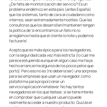
¿De falta de monitorización del servicio? Es un
problema endémico en este país (antes España)
que los sistemas, tanto de cara al ciudadano como
internos, sean extremadamente hostiles. Que las
consultoras que los desarrollan/mantienen tengan
la política de ‘si encontramos un fallo no lo
arreglamos hasta que el cliente lo note y podamos
facturarle’.
Acepto que es mala época para los navegadores,
con la seguridad cada vez más estricta (lo cual me
parece estupendo aunque en algún caso me haya
hecho arrancarme algunos de los pocos pelos que
porto). Pero eso no es (no debería ser) una sorpresa
para las empresas que usan un navegador como
plataforma para proporcionar un
servicio/aplicación/whatever. No hay tantos
navegadores en los que testear, si se tiene interés
en comprobar que cualquier usuario puede
realmente acceder a nuestro producto. Quizás el