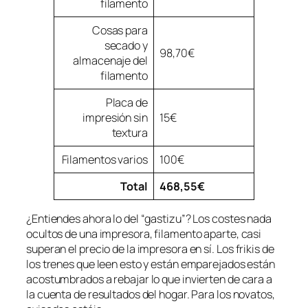
filamento
Cosas para
secado y
98,70€
almacenaje del
filamento
Placa de
impresión sin
15€
textura
Filamentos varios
100€
Total
468,55€
¿Entiendes ahora lo del “gastizu”? Los costes nada
ocultos de una impresora, filamento aparte, casi
superan el precio de la impresora en sí. Los
frikis
de
los trenes que leen esto y están emparejados están
acostumbrados a rebajar lo que invierten de cara a
la cuenta de resultados del hogar. Para los novatos,