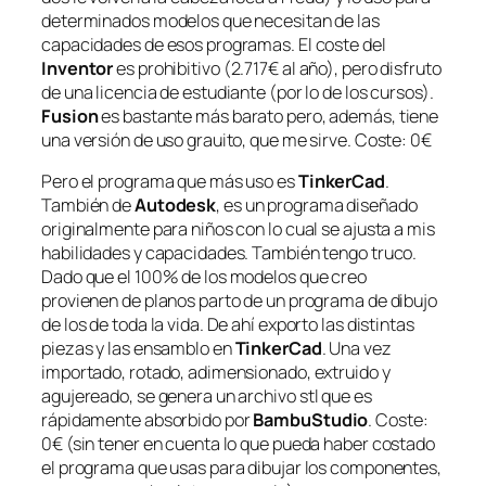
determinados modelos que necesitan de las
capacidades de esos programas. El coste del
Inventor
es prohibitivo (2.717€ al año), pero disfruto
de una licencia de estudiante (por lo de los cursos).
Fusion
es bastante más barato pero, además, tiene
una versión de uso grauito, que me sirve. Coste: 0€
Pero el programa que más uso es
TinkerCad
.
También de
Autodesk
, es un programa diseñado
originalmente para niños con lo cual se ajusta a mis
habilidades y capacidades. También tengo truco.
Dado que el 100% de los modelos que creo
provienen de planos parto de un programa de dibujo
de los de toda la vida. De ahí exporto las distintas
piezas y las ensamblo en
TinkerCad
. Una vez
importado, rotado, adimensionado, extruido y
agujereado, se genera un archivo
stl
que es
rápidamente absorbido por
BambuStudio
. Coste:
0€ (sin tener en cuenta lo que pueda haber costado
el programa que usas para dibujar los componentes,