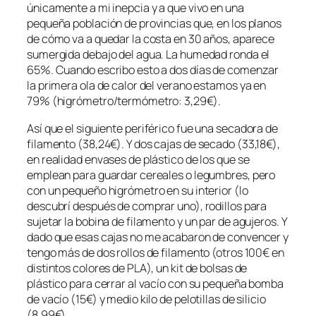
únicamente a mi inepcia y a que vivo en una
pequeña población de provincias que, en los planos
de cómo va a quedar la costa en 30 años, aparece
sumergida debajo del agua. La humedad ronda el
65%. Cuando escribo esto a dos días de comenzar
la primera ola de calor del verano estamos ya en
79% (higrómetro/termómetro: 3,29€).
Así que el siguiente
periférico
fue una secadora de
filamento (38,24€). Y dos
cajas de secado
(33,18€),
en realidad envases de plástico de los que se
emplean para guardar cereales o legumbres, pero
con un pequeño higrómetro en su interior (lo
descubrí después de comprar uno), rodillos para
sujetar la bobina de filamento y un par de agujeros. Y
dado que esas cajas no me acabaron de convencer y
tengo más de dos rollos de filamento (otros 100€ en
distintos colores de PLA), un kit de bolsas de
plástico para cerrar al vacío con su pequeña bomba
de vacío (15€) y medio kilo de pelotillas de silicio
(8.99€).