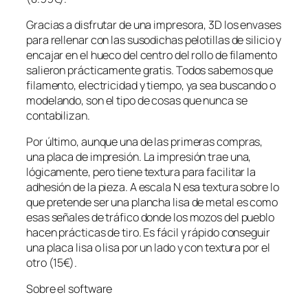
Gracias a disfrutar de una impresora, 3D los envases
para rellenar con las susodichas pelotillas de silicio y
encajar en el hueco del centro del rollo de filamento
salieron prácticamente gratis. Todos sabemos que
filamento, electricidad y tiempo, ya sea buscando o
modelando, son el tipo de cosas que nunca se
contabilizan.
Por último, aunque una de las primeras compras,
una placa de impresión. La impresión trae una,
lógicamente, pero tiene textura para facilitar la
adhesión de la pieza. A escala N esa textura sobre lo
que pretende ser una plancha lisa de metal es como
esas señales de tráfico donde los mozos del pueblo
hacen prácticas de tiro. Es fácil y rápido conseguir
una placa lisa o lisa por un lado y con textura por el
otro (15€).
Sobre el software